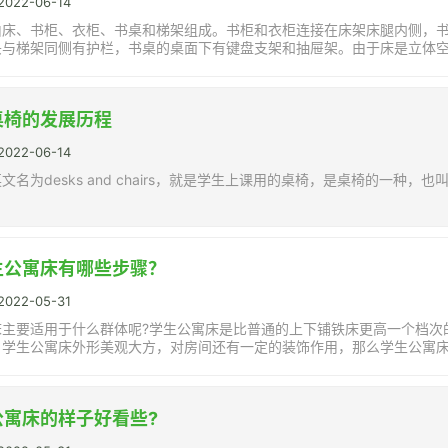
22-06-14
由床、书柜、衣柜、书桌和梯架组成。书柜和衣柜连接在床架床腿内侧，
头与梯架同侧有护栏，书桌的桌面下有键盘支架和抽屉架。由于床是立体
桌椅的发展历程
22-06-14
文名为desks and chairs，就是学生上课用的桌椅，是桌椅的一
生公寓床有哪些步骤？
22-05-31
床主要适用于什么群体呢?学生公寓床是比普通的上下铺铁床更高一个档次
，学生公寓床外形美观大方，对房间还有一定的装饰作用，那么学生公寓床
公寓床的样子好看些?