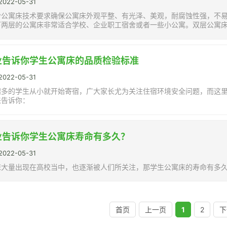
22-05-31
舍公寓床技术要求确保公寓床外观平整、有光泽、美观，耐腐蚀性强，不
下两层的公寓床非常适合学校、企业职工宿舍或者一些小公寓。双层公寓
高，双层公寓床的设计已经多样化。
业告诉你学生公寓床的品质检验标准
22-05-31
越多的学生从小就开始寄宿，广大家长尤为关注住宿环境安全问题，而这
来告诉你：
业告诉你学生公寓床寿命有多久？
22-05-31
床大量出现在高校当中，也逐渐被人们所关注，那学生公寓床的寿命有多
首页
上一页
1
2
下