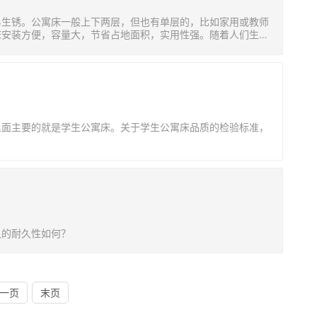
易生锈。公寓床一般上下两层，但也有单层的，比如家用或教师
床安装方便，容量大，节省占地面积，实用性强。随着人们生活
里面主要的就是学生公寓床。关于学生公寓床品质的检验标准，
久的耐久性如何？
一页
末页