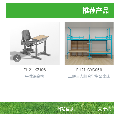
推荐产品
FH21-KZ106
FH21-GYC059
午休课桌椅
二联三人组合学生公寓床
网站首页
关于我