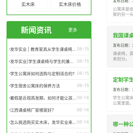
发布日期：20
实木床
实木床价格
公寓床是
架的另一
新闻资讯
更多
我国课
发布日期：20
·
06-15
发华实业 | 教育家具从学生课桌椅的
课桌椅，英
变化看教学设备的发展历程
来划分。
·
06-15
发华实业|学生课桌椅与学生的兼容
性不可低估
·
06-15
学生公寓床如何选购与定制适合的?
定制学
·
06-15
学生宿舍公寓床的保养方法
发布日期：20
·
06-14
学生公寓
暑假是近视高发期，如何才能让孩子
公寓里面
远离近视？
·
06-14
江西课桌椅厂家哪家好？
·
06-14
怎么挑选购买实木床，发华实业来告
哪一种
诉你！