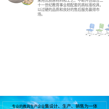
采用优质原材料和工艺，不断开创适合二
十一世纪教育事业相配套的高标准校具，
以过硬的品质和良好的售后服务赢得市
场。
研发创新
本公司属专业的教具生产企业，21年专业
生产中高端钢木课桌、椅、学生床、阶梯
教室、多媒体、报告厅、连排座椅、幼儿
园木制教学设备，大、中、小学生实验室
成套设备等校具的设计、生产、销售。
快速交付
总部位于江西省抚州市南城县株良镇古竹
工业园区，靠京福、鹰瑞、昌厦高速公路
的必经地，地理位置优越，交通方便。
集设计、生产、销售为一体
专业的教具生产企业