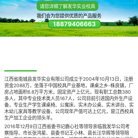
请您详细了解发华实业校具
我们会为您提供优质的产品服务
18879406663
JIANGXI NANCHENG FAHUA INDUSTRIAL CO., LTD
江西省南城县发华实业有限公司成立于2004年10月13日，注册
资金2088万，坐落于中国校具产业基地，课桌之乡-株良镇，厂
房占地面积6.8万平方米，固定资产上亿元，现有职工总数380
多人，其中专业技术类人员167人，公司目前引进国内外生产设
备，专业生产学生课桌椅、公寓床、实木办公桌、实木讲台、实
木幼儿家具等教学设备、公司现年产值可达上亿元，是江西校具
生产加工企业的领头羊。
2016年12月9日江西省委书记鹿心社等领导亲临我发华公司考
察指导、市长张鸿星、县委书记王小林、县长汪华辉等领导陪