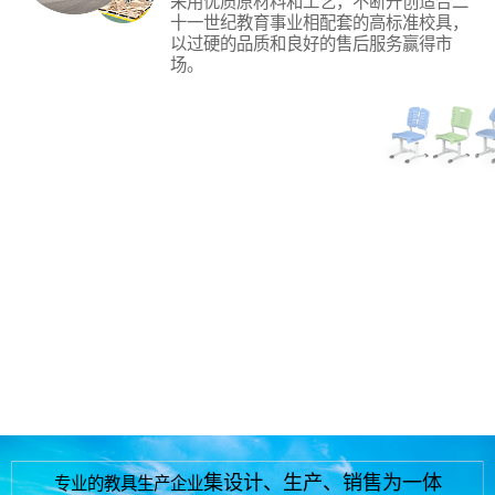
采用优质原材料和工艺，不断开创适合二
十一世纪教育事业相配套的高标准校具，
以过硬的品质和良好的售后服务赢得市
场。
研发创新
本公司属专业的教具生产企业，21年专业
生产中高端钢木课桌、椅、学生床、阶梯
教室、多媒体、报告厅、连排座椅、幼儿
园木制教学设备，大、中、小学生实验室
成套设备等校具的设计、生产、销售。
快速交付
总部位于江西省抚州市南城县株良镇古竹
工业园区，靠京福、鹰瑞、昌厦高速公路
的必经地，地理位置优越，交通方便。
集设计、生产、销售为一体
专业的教具生产企业