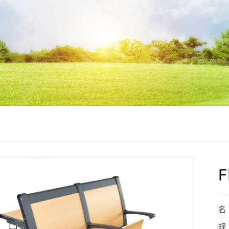
F
名
规