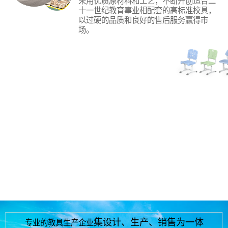
采用优质原材料和工艺，不断开创适合二
十一世纪教育事业相配套的高标准校具，
以过硬的品质和良好的售后服务赢得市
场。
研发创新
本公司属专业的教具生产企业，21年专业
生产中高端钢木课桌、椅、学生床、阶梯
教室、多媒体、报告厅、连排座椅、幼儿
园木制教学设备，大、中、小学生实验室
成套设备等校具的设计、生产、销售。
快速交付
总部位于江西省抚州市南城县株良镇古竹
工业园区，靠京福、鹰瑞、昌厦高速公路
的必经地，地理位置优越，交通方便。
集设计、生产、销售为一体
专业的教具生产企业