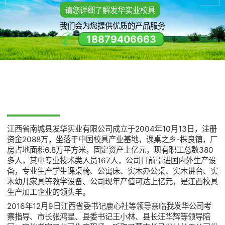
请您详细了解发华实业校具
我们会为您提供优质的产品服务
18879406663
JIANGXI NANCHENG FAHUA INDUSTRIAL CO., LTD
江西省南城县发华实业有限公司成立于2004年10月13日，注册
资金2088万，坐落于中国校具产业基地，课桌之乡-株良镇，厂
房占地面积6.8万平方米，固定资产上亿元，现有职工总数380
多人，其中专业技术类人员167人，公司目前引进国内外生产设
备，专业生产学生课桌椅、公寓床、实木办公桌、实木讲台、实
木幼儿家具等教学设备、公司现年产值可达上亿元，是江西校具
生产加工企业的领头羊。
2016年12月9日江西省委书记鹿心社等领导亲临我发华公司考
察指导、市长张鸿星、县委书记王小林、县长汪华辉等领导陪